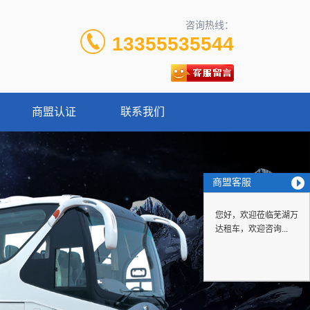
咨询热线：
13355535544
商盟认证
联系我们
商盟客服
您好，欢迎莅临芜湖万
达租车，欢迎咨询...