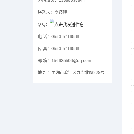
咨询热线：
13355535544
联系人：
李经理
Q Q：
电 话：
0553-5718588
传 真：
0553-5718588
邮 箱：
156825503@qq.com
地 址：
芜湖市鸠江区九华北路229号