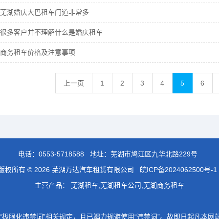
芜湖婚庆大巴租车门道非常多
很多客户并不理解什么是婚庆租车
商务租车价格及注意事项
上一页
1
2
3
4
5
6
电话：
0553-5718588
地址：芜湖市鸠江区九华北路229号
版权所有 © 2026 芜湖万达汽车租赁有限公司
皖ICP备2024062500号-1
主营产品： 芜湖租车,芜湖租车公司,芜湖商务租车
极限化违禁词”相关规定，且已竭力规避使用“违禁词”。故即日起凡本网