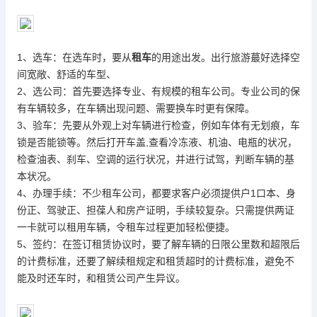
1、选车：在选车时，要从
租车
的用途出发。出行旅游蕞好选择空
间宽敞、舒适的车型、
2、选公司：首先要选择专业、有规模的租车公司。专业公司的保
有车辆较多，在车辆出现问题、需要换车时更有保障。
3、验车：先要从外观上对车辆进行检查，例如车体有无划痕，车
锁是否能锁等。然后打开车盖,查看冷冻液、机油、电瓶的状况，
检查油表、刹车、空调的运行状况，并进行试驾，判断车辆的基
本状况。
4、办理手续：不少租车公司，都要求客户必须提供户1口本、身
份正、驾驶正、担葆人和房产证明，手续较复杂。只需提供两证
一卡就可以租用车辆，令租车过程更加轻松便捷。
5、签约：在签订租赁协议时，要了解车辆的日限公里数和超限后
的计费标准，还要了解续租规定和租赁超时的计费标准，避免不
能及时还车时，和租赁公司产生异议。